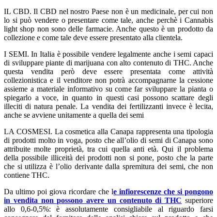
IL CBD. Il CBD nel nostro Paese non è un medicinale, per cui non
lo si può vendere o presentare come tale, anche perchè i Cannabis
light shop non sono delle farmacie. Anche questo è un prodotto da
collezione e come tale deve essere presentato alla clientela.
I SEMI. In Italia è possibile vendere legalmente anche i semi capaci
di sviluppare piante di marijuana con alto contenuto di THC. Anche
questa vendita però deve essere presentata come attività
collezionistica e il venditore non potrà accompagnarne la cessione
assieme a materiale informativo su come far sviluppare la pianta o
spiegarlo a voce, in quanto in questi casi possono scattare degli
illeciti di natura penale. La vendita dei fertilizzanti invece è lecita,
anche se avviene unitamente a quella dei semi
LA COSMESI. La cosmetica alla Canapa rappresenta una tipologia
di prodotti molto in voga, posto che all’olio di semi di Canapa sono
attribuite molte proprietà, tra cui quella anti età. Qui il problema
della possibile illiceità dei prodotti non si pone, posto che la parte
che si utilizza è l’olio derivante dalla spremitura dei semi, che non
contiene THC.
Da ultimo poi giova ricordare che l
e infiorescenze che si pongono
in vendita non possono avere un contenuto di THC
superiore
allo 0,6-0,5%: è assolutamente consigliabile al riguardo farsi