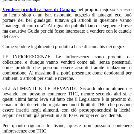
Vendere prodotti a base di Canapa
nel proprio negozio sia esso
un hemp shop o un bar, ristorante, negozio di tatuaggi ecc. può
portare dei bei guadagni, tuttavia gli articoli in questione vanno
“maneggiati con cura”. Al riguardo pubblichiamo la seguente breve
ma esaustiva Guida per chi fosse interessato a vendere con le cautele
del caso.
Come vendere legalmente i prodotti a base di cannabis nei negozi
LE INFIORESCENZE. Le infiorescenze sono prodotti da
collezione, e dunque vanno venduti come tali, senza presentarli
come prodotti che possono essere assunti tramite inalazione o
combustione. Al massimo li si potrà presentare come deodoranti per
ambienti o articoli per studi e ricerche.
GLI ALIMENTI E LE BEVANDE. Secondi alcuni alimenti e
bevande non possono contenere THC, mentre secondo altri sì, e
questi ultimi fanno leva sul fatto che il Legislatore è in procinto di
emanare dei decreti che regolamentano i limiti di THC che possono
essere inseriti negli alimenti, con ciò presupponendosi la liceità,
seppur nei limiti già previsti in altri Paesi europei ed occidentali.
Per quanto riguarda le tisane, queste non possono contenere
infiorescenze con THC.