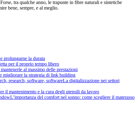
orse, tra qualche anno, le trapunte in fibre naturali e sintetiche
mire bene, sempre, e al meglio.
e prolungarne la durata
etta per il proprio tempo libero
mantenerle al massimo delle prestazioni
 migliorare la strategia di link building
La digitalizzazione nei settori
per il mantenimento e la cura degli utensili da lavoro
L’importanza del comfort nel sonno: come scegliere il materasso