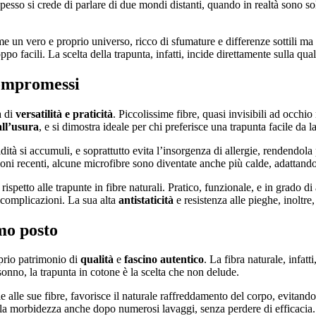
spesso si crede di parlare di due mondi distanti, quando in realtà sono s
 come un vero e proprio universo, ricco di sfumature e differenze sottili 
 facili. La scelta della trapunta, infatti, incide direttamente sulla quali
compromessi
a di
versatilità e praticità
. Piccolissime fibre, quasi invisibili ad occh
all’usura
, e si dimostra ideale per chi preferisce una trapunta facile da
tà si accumuli, e soprattutto evita l’insorgenza di allergie, rendendola p
oni recenti, alcune microfibre sono diventate anche più calde, adattandosi
spetto alle trapunte in fibre naturali. Pratico, funzionale, e in grado di a
complicazioni. La sua alta
antistaticità
e resistenza alle pieghe, inoltre,
imo posto
oprio patrimonio di
qualità
e
fascino autentico
. La fibra naturale, infatt
 sonno, la trapunta in cotone è la scelta che non delude.
zie alle sue fibre, favorisce il naturale raffreddamento del corpo, evitan
 e la morbidezza anche dopo numerosi lavaggi, senza perdere di efficacia.