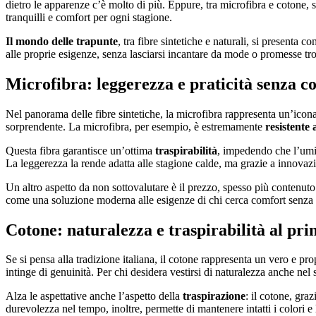
dietro le apparenze c’è molto di più. Eppure, tra microfibra e cotone, 
tranquilli e comfort per ogni stagione.
Il mondo delle trapunte
, tra fibre sintetiche e naturali, si presenta
alle proprie esigenze, senza lasciarsi incantare da mode o promesse troppo
Microfibra: leggerezza e praticità senza 
Nel panorama delle fibre sintetiche, la microfibra rappresenta un’icon
sorprendente. La microfibra, per esempio, è estremamente
resistente 
Questa fibra garantisce un’ottima
traspirabilità
, impedendo che l’umidi
La leggerezza la rende adatta alle stagione calde, ma grazie a innovazi
Un altro aspetto da non sottovalutare è il prezzo, spesso più contenuto ri
come una soluzione moderna alle esigenze di chi cerca comfort senza 
Cotone: naturalezza e traspirabilità al pr
Se si pensa alla tradizione italiana, il cotone rappresenta un vero e pr
intinge di genuinità. Per chi desidera vestirsi di naturalezza anche nel
Alza le aspettative anche l’aspetto della
traspirazione
: il cotone, gra
durevolezza nel tempo, inoltre, permette di mantenere intatti i colori