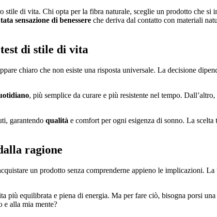
ro stile di vita. Chi opta per la fibra naturale, sceglie un prodotto che s
utata sensazione di benessere
che deriva dal contatto con materiali natu
est di stile di vita
appare chiaro che non esiste una risposta universale. La decisione dipende
uotidiano
, più semplice da curare e più resistente nel tempo. Dall’altro,
uti, garantendo
qualità
e comfort per ogni esigenza di sonno. La scelta tr
dalla ragione
 acquistare un prodotto senza comprenderne appieno le implicazioni. La ve
ita più equilibrata e piena di energia. Ma per fare ciò, bisogna porsi 
o e alla mia mente?