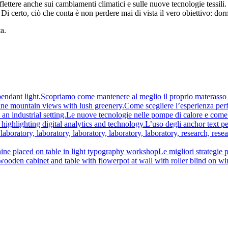
lettere anche sui cambiamenti climatici e sulle nuove tecnologie tessili. F
i certo, ciò che conta è non perdere mai di vista il vero obiettivo: dor
ta.
Scopriamo come mantenere al meglio il proprio materasso 
Come scegliere l’esperienza perf
Le nuove tecnologie nelle pompe di calore e come 
L’uso degli anchor text per
Le migliori strategie 