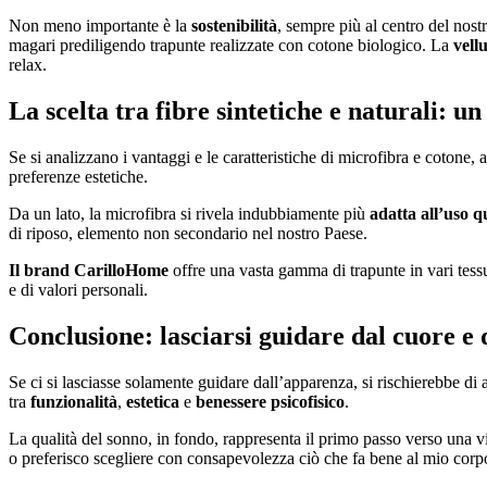
Non meno importante è la
sostenibilità
, sempre più al centro del nost
magari prediligendo trapunte realizzate con cotone biologico. La
vell
relax.
La scelta tra fibre sintetiche e naturali: un t
Se si analizzano i vantaggi e le caratteristiche di microfibra e cotone, 
preferenze estetiche.
Da un lato, la microfibra si rivela indubbiamente più
adatta all’uso q
di riposo, elemento non secondario nel nostro Paese.
Il brand
CarilloHome
offre una vasta gamma di trapunte in vari tess
e di valori personali.
Conclusione: lasciarsi guidare dal cuore e 
Se ci si lasciasse solamente guidare dall’apparenza, si rischierebbe di
tra
funzionalità
,
estetica
e
benessere psicofisico
.
La qualità del sonno, in fondo, rappresenta il primo passo verso una v
o preferisco scegliere con consapevolezza ciò che fa bene al mio corp