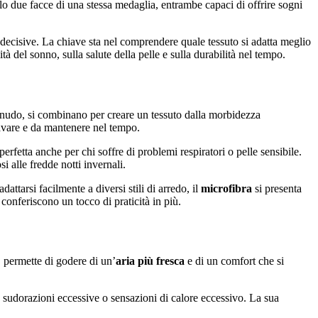
olo due facce di una stessa medaglia, entrambe capaci di offrire sogni
ma decisive. La chiave sta nel comprendere quale tessuto si adatta meglio
tà del sonno, sulla salute della pelle e sulla durabilità nel tempo.
io nudo, si combinano per creare un tessuto dalla morbidezza
 lavare e da mantenere nel tempo.
erfetta anche per chi soffre di problemi respiratori o pelle sensibile.
 alle fredde notti invernali.
dattarsi facilmente a diversi stili di arredo, il
microfibra
si presenta
 conferiscono un tocco di praticità in più.
i, permette di godere di un’
aria più fresca
e di un comfort che si
do sudorazioni eccessive o sensazioni di calore eccessivo. La sua