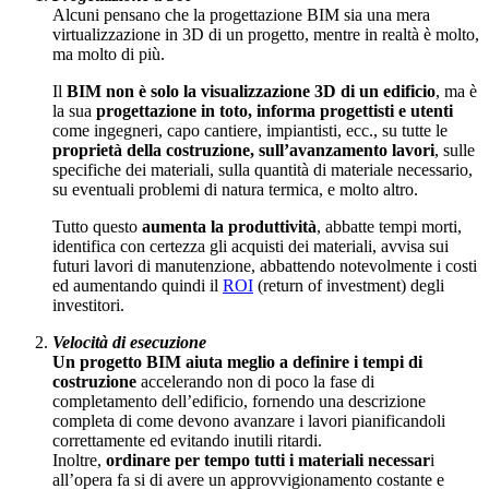
Alcuni pensano che la progettazione BIM sia una mera
virtualizzazione in 3D di un progetto, mentre in realtà è molto,
ma molto di più.
Il
BIM non è solo la visualizzazione 3D di un edificio
, ma è
la sua
progettazione in toto, informa progettisti e utenti
come ingegneri, capo cantiere, impiantisti, ecc., su tutte le
proprietà della costruzione, sull’avanzamento lavori
, sulle
specifiche dei materiali, sulla quantità di materiale necessario,
su eventuali problemi di natura termica, e molto altro.
Tutto questo
aumenta la produttività
, abbatte tempi morti,
identifica con certezza gli acquisti dei materiali, avvisa sui
futuri lavori di manutenzione, abbattendo notevolmente i costi
ed aumentando quindi il
ROI
(return of investment) degli
investitori.
Velocità di esecuzione
Un progetto BIM aiuta meglio a definire i tempi di
costruzione
accelerando non di poco la fase di
completamento dell’edificio, fornendo una descrizione
completa di come devono avanzare i lavori pianificandoli
correttamente ed evitando inutili ritardi.
Inoltre,
ordinare per tempo tutti i materiali necessar
i
all’opera fa si di avere un approvvigionamento costante e