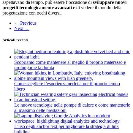
aspettavano da tempo, può essere l’occasione di
sviluppare nuovi
progetti tecnologicamente avanzati
e di vedere il mondo della
progettazione con occhi diversi.
←
Previous
Next
→
Articoli recenti
Scopriamo come mantenere al meglio il proprio materasso e
prolungarne la durata
Come scegliere l’esperienza perfetta per il proprio tempo
libero
Le nuove tecnologie nelle pompe di calore e come mantenerle
al massimo delle prestazioni
L’uso degli anchor text per migliorare la strategia di link
building