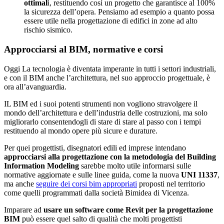
ottimal
i, restituendo così un progetto che garantisce al 100%
la sicurezza dell’opera. Pensiamo ad esempio a quanto possa
essere utile nella progettazione di edifici in zone ad alto
rischio sismico.
Approcciarsi al BIM, normative e corsi
Oggi La tecnologia è diventata imperante in tutti i settori industriali,
e con il BIM anche l’architettura, nel suo approccio progettuale, è
ora all’avanguardia.
IL BIM ed i suoi potenti strumenti non vogliono stravolgere il
mondo dell’architettura e dell’industria delle costruzioni, ma solo
migliorarlo consentendogli di stare di stare al passo con i tempi
restituendo al mondo opere più sicure e durature.
Per quei progettisti, disegnatori edili ed imprese intendano
approcciarsi alla progettazione con la metodologia del Building
Information Modeling
sarebbe molto utile informarsi sulle
normative aggiornate e sulle linee guida, come la nuova
UNI 11337
,
ma anche
seguire dei corsi bim appropriati
proposti nel territorio
come quelli programmati dalla società Bimidea di Vicenza.
Imparare ad
usare un software come Revit per la progettazione
BIM
può essere quel salto di qualità che molti progettisti