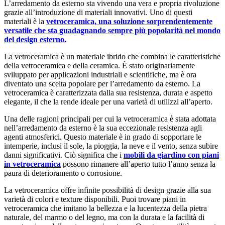
L’arredamento da esterno sta vivendo una vera e propria rivoluzione
grazie all’introduzione di materiali innovativi. Uno di questi
materiali è la
vetroceramica, una soluzione sorprendentemente
versatile che sta guadagnando sempre più popolarità nel mondo
del design esterno.
La vetroceramica è un materiale ibrido che combina le caratteristiche
della vetroceramica e della ceramica. È stato originariamente
sviluppato per applicazioni industriali e scientifiche, ma è ora
diventato una scelta popolare per l’arredamento da esterno. La
vetroceramica è caratterizzata dalla sua resistenza, durata e aspetto
elegante, il che la rende ideale per una varietà di utilizzi all’aperto.
Una delle ragioni principali per cui la vetroceramica è stata adottata
nell’arredamento da esterno è la sua eccezionale resistenza agli
agenti atmosferici. Questo materiale è in grado di sopportare le
intemperie, inclusi il sole, la pioggia, la neve e il vento, senza subire
danni significativi. Ciò significa che i
mobili da giardino con piani
in vetroceramica
possono rimanere all’aperto tutto l’anno senza la
paura di deterioramento o corrosione.
La vetroceramica offre infinite possibilità di design grazie alla sua
varietà di colori e texture disponibili. Puoi trovare piani in
vetroceramica che imitano la bellezza e la lucentezza della pietra
naturale, del marmo o del legno, ma con la durata e la facilità di