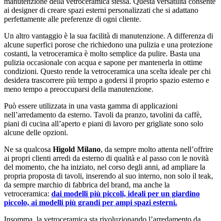
manutenzione della vetroceramica stessa. Questa versatilità consente
ai designer di creare spazi esterni personalizzati che si adattano
perfettamente alle preferenze di ogni cliente.
Un altro vantaggio è la sua facilità di manutenzione. A differenza di
alcune superfici porose che richiedono una pulizia e una protezione
costanti, la vetroceramica è molto semplice da pulire. Basta una
pulizia occasionale con acqua e sapone per mantenerla in ottime
condizioni. Questo rende la vetroceramica una scelta ideale per chi
desidera trascorrere più tempo a godersi il proprio spazio esterno e
meno tempo a preoccuparsi della manutenzione.
Può essere utilizzata in una vasta gamma di applicazioni
nell’arredamento da esterno. Tavoli da pranzo, tavolini da caffè,
piani di cucina all’aperto e piani di lavoro per grigliate sono solo
alcune delle opzioni.
Ne sa qualcosa
Higold Milano
, da sempre molto attenta nell’offrire
ai propri clienti arredi da esterno di qualità e al passo con le novità
del momento, che ha iniziato, nel corso degli anni, ad ampliare la
propria proposta di tavoli, inserendo al suo interno, non solo il teak,
da sempre marchio di fabbrica del brand, ma anche la
vetroceramica:
dai modelli più piccoli, ideali per un giardino
piccolo, ai modelli più grandi per ampi spazi esterni.
Insomma, la vetroceramica sta rivoluzionando l’arredamento da